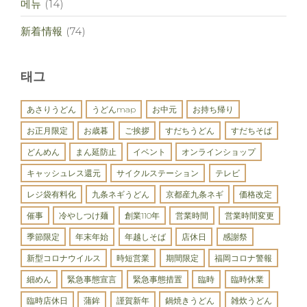
메뉴
(14)
新着情報
(74)
태그
あさりうどん
うどんmap
お中元
お持ち帰り
お正月限定
お歳暮
ご挨拶
すだちうどん
すだちそば
どんめん
まん延防止
イベント
オンラインショップ
キャッシュレス還元
サイクルステーション
テレビ
レジ袋有料化
九条ネギうどん
京都産九条ネギ
価格改定
催事
冷やしつけ麺
創業110年
営業時間
営業時間変更
季節限定
年末年始
年越しそば
店休日
感謝祭
新型コロナウイルス
時短営業
期間限定
福岡コロナ警報
細めん
緊急事態宣言
緊急事態措置
臨時
臨時休業
臨時店休日
蒲鉾
謹賀新年
鍋焼きうどん
雑炊うどん