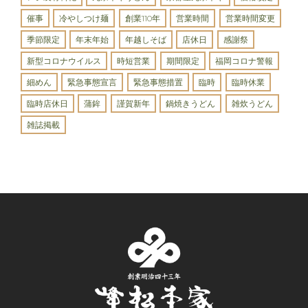
催事
冷やしつけ麺
創業110年
営業時間
営業時間変更
季節限定
年末年始
年越しそば
店休日
感謝祭
新型コロナウイルス
時短営業
期間限定
福岡コロナ警報
細めん
緊急事態宣言
緊急事態措置
臨時
臨時休業
臨時店休日
蒲鉾
謹賀新年
鍋焼きうどん
雑炊うどん
雑誌掲載