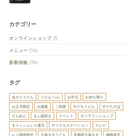
カテゴリー
オンラインショップ
(1)
メニュー
(14)
新着情報
(74)
タグ
あさりうどん
うどんmap
お中元
お持ち帰り
お正月限定
お歳暮
ご挨拶
すだちうどん
すだちそば
どんめん
まん延防止
イベント
オンラインショップ
キャッシュレス還元
サイクルステーション
テレビ
レジ袋有料化
九条ネギうどん
京都産九条ネギ
価格改定