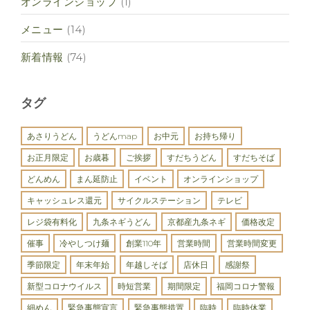
オンラインショップ
(1)
メニュー
(14)
新着情報
(74)
タグ
あさりうどん
うどんmap
お中元
お持ち帰り
お正月限定
お歳暮
ご挨拶
すだちうどん
すだちそば
どんめん
まん延防止
イベント
オンラインショップ
キャッシュレス還元
サイクルステーション
テレビ
レジ袋有料化
九条ネギうどん
京都産九条ネギ
価格改定
催事
冷やしつけ麺
創業110年
営業時間
営業時間変更
季節限定
年末年始
年越しそば
店休日
感謝祭
新型コロナウイルス
時短営業
期間限定
福岡コロナ警報
細めん
緊急事態宣言
緊急事態措置
臨時
臨時休業