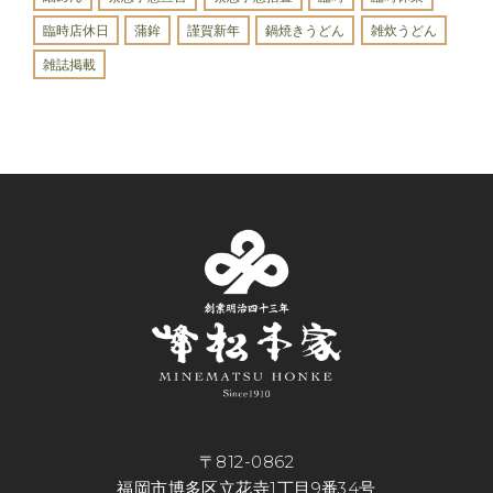
臨時店休日
蒲鉾
謹賀新年
鍋焼きうどん
雑炊うどん
雑誌掲載
〒812-0862
福岡市博多区立花寺1丁目9番34号