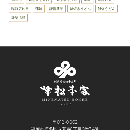
臨時店休日
蒲鉾
謹賀新年
鍋焼きうどん
雑炊うどん
雑誌掲載
〒812-0862
福岡市博多区立花寺1丁目9番34号