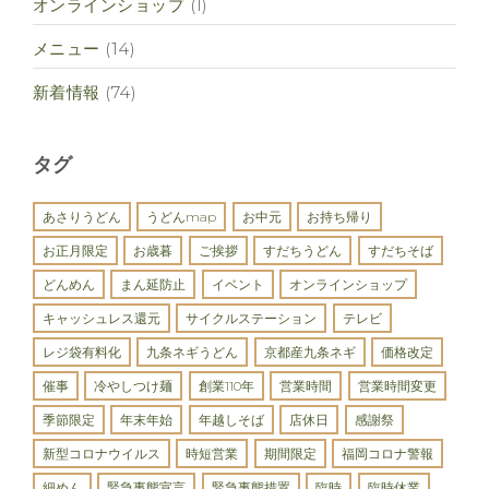
オンラインショップ
(1)
メニュー
(14)
新着情報
(74)
タグ
あさりうどん
うどんmap
お中元
お持ち帰り
お正月限定
お歳暮
ご挨拶
すだちうどん
すだちそば
どんめん
まん延防止
イベント
オンラインショップ
キャッシュレス還元
サイクルステーション
テレビ
レジ袋有料化
九条ネギうどん
京都産九条ネギ
価格改定
催事
冷やしつけ麺
創業110年
営業時間
営業時間変更
季節限定
年末年始
年越しそば
店休日
感謝祭
新型コロナウイルス
時短営業
期間限定
福岡コロナ警報
細めん
緊急事態宣言
緊急事態措置
臨時
臨時休業