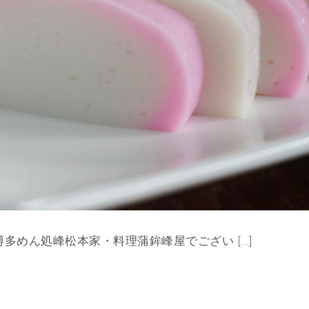
多めん処峰松本家・料理蒲鉾峰屋でござい […]