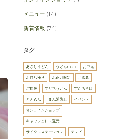
メニュー
(14)
新着情報
(74)
タグ
あさりうどん
うどんmap
お中元
お持ち帰り
お正月限定
お歳暮
ご挨拶
すだちうどん
すだちそば
どんめん
まん延防止
イベント
オンラインショップ
キャッシュレス還元
サイクルステーション
テレビ