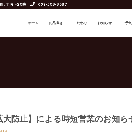
間：11時〜20時
092-503-3687
ホーム
お品書き
こだわり
お知らせ
ご予
拡大防止】による時短営業のお知ら
ore