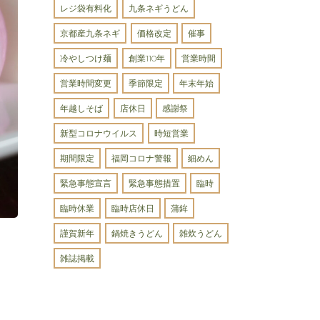
レジ袋有料化
九条ネギうどん
京都産九条ネギ
価格改定
催事
冷やしつけ麺
創業110年
営業時間
営業時間変更
季節限定
年末年始
年越しそば
店休日
感謝祭
新型コロナウイルス
時短営業
期間限定
福岡コロナ警報
細めん
緊急事態宣言
緊急事態措置
臨時
臨時休業
臨時店休日
蒲鉾
謹賀新年
鍋焼きうどん
雑炊うどん
雑誌掲載