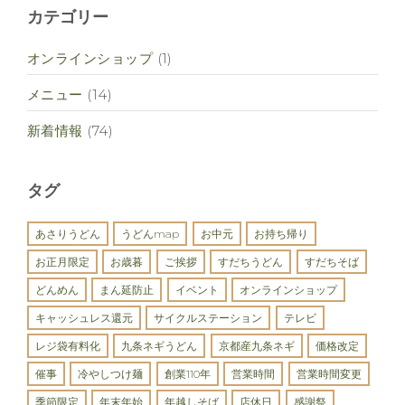
カテゴリー
オンラインショップ
(1)
メニュー
(14)
新着情報
(74)
タグ
あさりうどん
うどんmap
お中元
お持ち帰り
お正月限定
お歳暮
ご挨拶
すだちうどん
すだちそば
どんめん
まん延防止
イベント
オンラインショップ
キャッシュレス還元
サイクルステーション
テレビ
レジ袋有料化
九条ネギうどん
京都産九条ネギ
価格改定
催事
冷やしつけ麺
創業110年
営業時間
営業時間変更
季節限定
年末年始
年越しそば
店休日
感謝祭