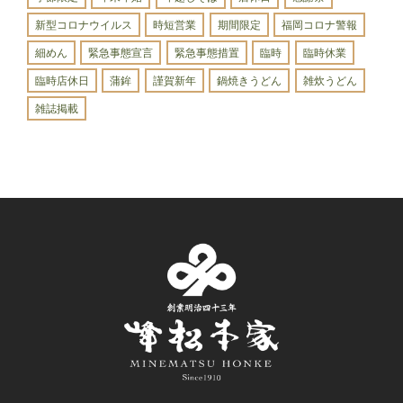
新型コロナウイルス
時短営業
期間限定
福岡コロナ警報
細めん
緊急事態宣言
緊急事態措置
臨時
臨時休業
臨時店休日
蒲鉾
謹賀新年
鍋焼きうどん
雑炊うどん
雑誌掲載