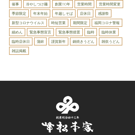
催事
冷やしつけ麺
創業110年
営業時間
営業時間変更
季節限定
年末年始
年越しそば
店休日
感謝祭
新型コロナウイルス
時短営業
期間限定
福岡コロナ警報
細めん
緊急事態宣言
緊急事態措置
臨時
臨時休業
臨時店休日
蒲鉾
謹賀新年
鍋焼きうどん
雑炊うどん
雑誌掲載