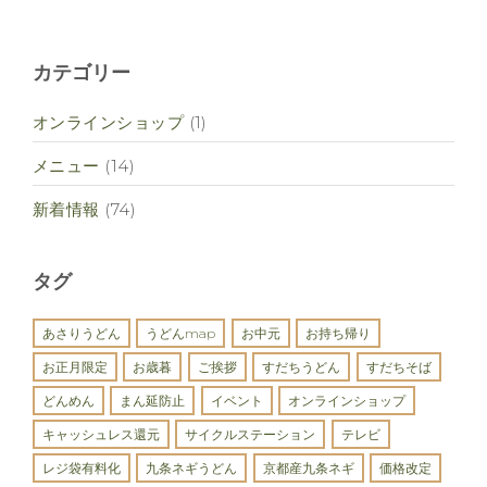
カテゴリー
オンラインショップ
(1)
メニュー
(14)
新着情報
(74)
タグ
あさりうどん
うどんmap
お中元
お持ち帰り
お正月限定
お歳暮
ご挨拶
すだちうどん
すだちそば
どんめん
まん延防止
イベント
オンラインショップ
キャッシュレス還元
サイクルステーション
テレビ
レジ袋有料化
九条ネギうどん
京都産九条ネギ
価格改定