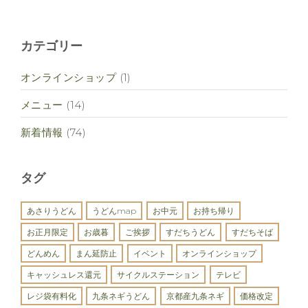
カテゴリー
オンラインショップ
(1)
メニュー
(14)
新着情報
(74)
タグ
あさりうどん
うどんmap
お中元
お持ち帰り
お正月限定
お歳暮
ご挨拶
すだちうどん
すだちそば
どんめん
まん延防止
イベント
オンラインショップ
キャッシュレス還元
サイクルステーション
テレビ
レジ袋有料化
九条ネギうどん
京都産九条ネギ
価格改定