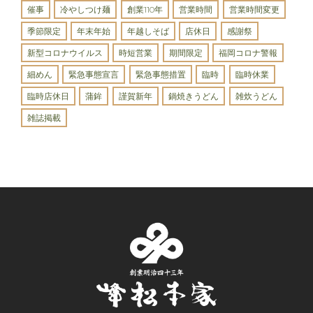
催事
冷やしつけ麺
創業110年
営業時間
営業時間変更
季節限定
年末年始
年越しそば
店休日
感謝祭
新型コロナウイルス
時短営業
期間限定
福岡コロナ警報
細めん
緊急事態宣言
緊急事態措置
臨時
臨時休業
臨時店休日
蒲鉾
謹賀新年
鍋焼きうどん
雑炊うどん
雑誌掲載