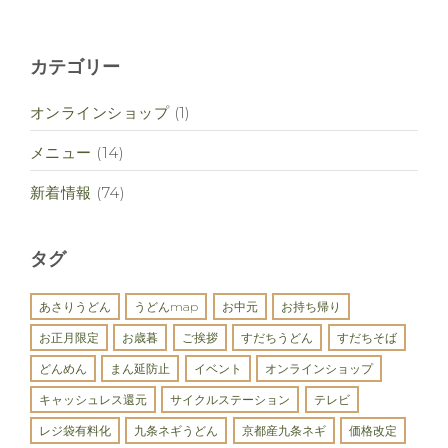
カテゴリー
オンラインショップ
(1)
メニュー
(14)
新着情報
(74)
タグ
あさりうどん
うどんmap
お中元
お持ち帰り
お正月限定
お歳暮
ご挨拶
すだちうどん
すだちそば
どんめん
まん延防止
イベント
オンラインショップ
キャッシュレス還元
サイクルステーション
テレビ
レジ袋有料化
九条ネギうどん
京都産九条ネギ
価格改定