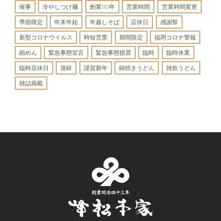
催事
冷やしつけ麺
創業110年
営業時間
営業時間変更
季節限定
年末年始
年越しそば
店休日
感謝祭
新型コロナウイルス
時短営業
期間限定
福岡コロナ警報
細めん
緊急事態宣言
緊急事態措置
臨時
臨時休業
臨時店休日
蒲鉾
謹賀新年
鍋焼きうどん
雑炊うどん
雑誌掲載