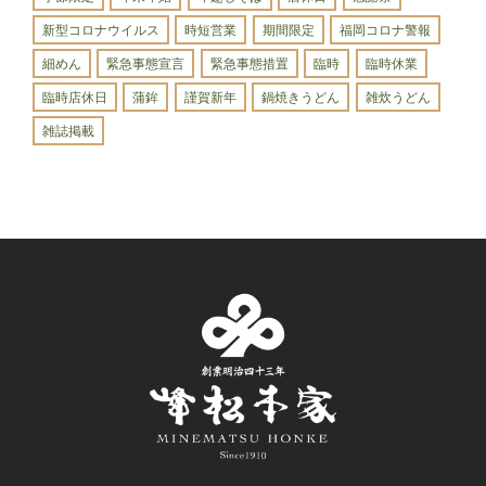
新型コロナウイルス
時短営業
期間限定
福岡コロナ警報
細めん
緊急事態宣言
緊急事態措置
臨時
臨時休業
臨時店休日
蒲鉾
謹賀新年
鍋焼きうどん
雑炊うどん
雑誌掲載