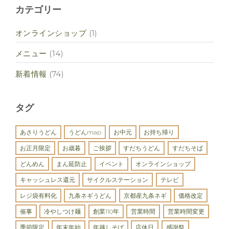
カテゴリー
オンラインショップ
(1)
メニュー
(14)
新着情報
(74)
タグ
あさりうどん
うどんmap
お中元
お持ち帰り
お正月限定
お歳暮
ご挨拶
すだちうどん
すだちそば
どんめん
まん延防止
イベント
オンラインショップ
キャッシュレス還元
サイクルステーション
テレビ
レジ袋有料化
九条ネギうどん
京都産九条ネギ
価格改定
催事
冷やしつけ麺
創業110年
営業時間
営業時間変更
季節限定
年末年始
年越しそば
店休日
感謝祭