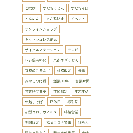
ご挨拶
すだちうどん
すだちそば
どんめん
まん延防止
イベント
オンラインショップ
キャッシュレス還元
サイクルステーション
テレビ
レジ袋有料化
九条ネギうどん
京都産九条ネギ
価格改定
催事
冷やしつけ麺
創業110年
営業時間
営業時間変更
季節限定
年末年始
年越しそば
店休日
感謝祭
新型コロナウイルス
時短営業
期間限定
福岡コロナ警報
細めん
緊急事態宣言
緊急事態措置
臨時