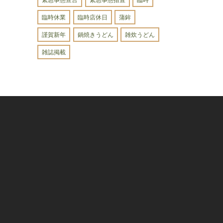
臨時休業
臨時店休日
蒲鉾
謹賀新年
鍋焼きうどん
雑炊うどん
雑誌掲載