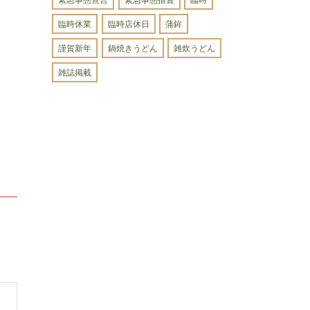
臨時休業
臨時店休日
蒲鉾
謹賀新年
鍋焼きうどん
雑炊うどん
雑誌掲載