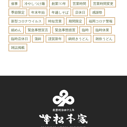
催事
冷やしつけ麺
創業110年
営業時間
営業時間変更
季節限定
年末年始
年越しそば
店休日
感謝祭
新型コロナウイルス
時短営業
期間限定
福岡コロナ警報
細めん
緊急事態宣言
緊急事態措置
臨時
臨時休業
臨時店休日
蒲鉾
謹賀新年
鍋焼きうどん
雑炊うどん
雑誌掲載