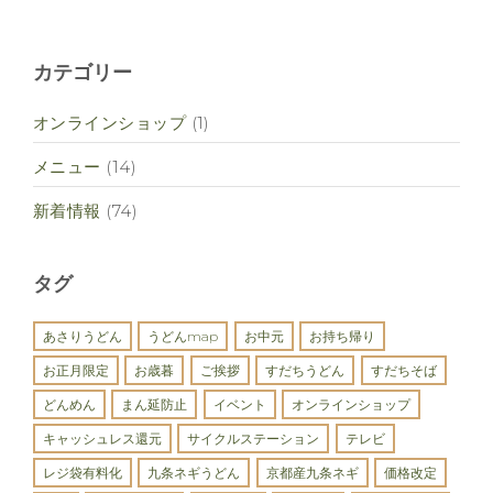
カテゴリー
オンラインショップ
(1)
メニュー
(14)
新着情報
(74)
タグ
あさりうどん
うどんmap
お中元
お持ち帰り
お正月限定
お歳暮
ご挨拶
すだちうどん
すだちそば
どんめん
まん延防止
イベント
オンラインショップ
キャッシュレス還元
サイクルステーション
テレビ
レジ袋有料化
九条ネギうどん
京都産九条ネギ
価格改定