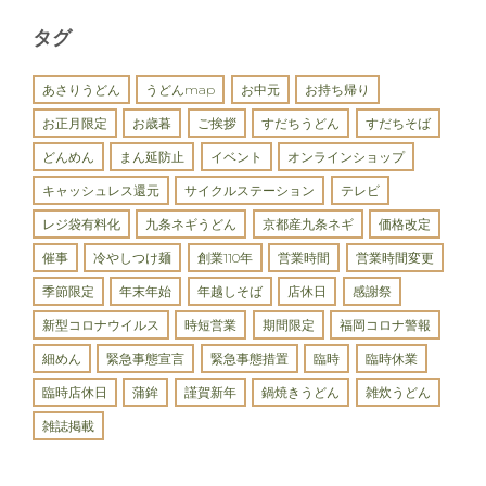
タグ
あさりうどん
うどんmap
お中元
お持ち帰り
お正月限定
お歳暮
ご挨拶
すだちうどん
すだちそば
どんめん
まん延防止
イベント
オンラインショップ
キャッシュレス還元
サイクルステーション
テレビ
レジ袋有料化
九条ネギうどん
京都産九条ネギ
価格改定
催事
冷やしつけ麺
創業110年
営業時間
営業時間変更
季節限定
年末年始
年越しそば
店休日
感謝祭
新型コロナウイルス
時短営業
期間限定
福岡コロナ警報
細めん
緊急事態宣言
緊急事態措置
臨時
臨時休業
臨時店休日
蒲鉾
謹賀新年
鍋焼きうどん
雑炊うどん
雑誌掲載