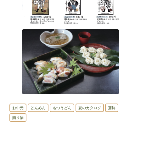
お中元
どんめん
もつうどん
夏のカタログ
蒲鉾
贈り物