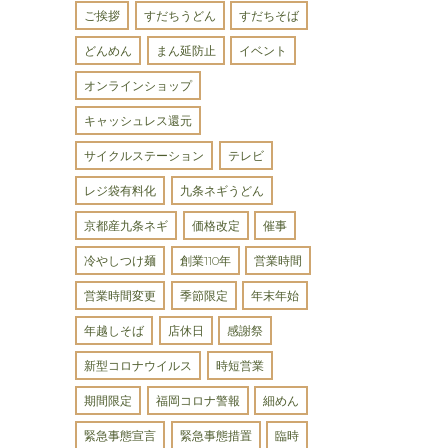
ご挨拶
すだちうどん
すだちそば
どんめん
まん延防止
イベント
オンラインショップ
キャッシュレス還元
サイクルステーション
テレビ
レジ袋有料化
九条ネギうどん
京都産九条ネギ
価格改定
催事
冷やしつけ麺
創業110年
営業時間
営業時間変更
季節限定
年末年始
年越しそば
店休日
感謝祭
新型コロナウイルス
時短営業
期間限定
福岡コロナ警報
細めん
緊急事態宣言
緊急事態措置
臨時