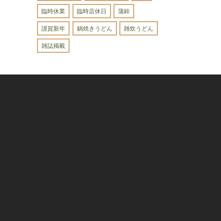
臨時休業
臨時店休日
蒲鉾
謹賀新年
鍋焼きうどん
雑炊うどん
雑誌掲載