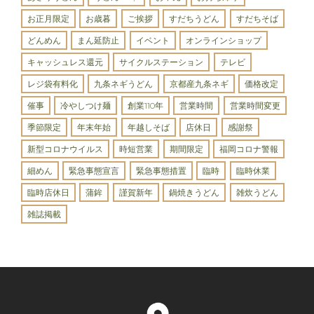
お正月限定
お歳暮
ご挨拶
すだちうどん
すだちそば
どんめん
まん延防止
イベント
オンラインショップ
キャッシュレス還元
サイクルステーション
テレビ
レジ袋有料化
九条ネギうどん
京都産九条ネギ
価格改定
催事
冷やしつけ麺
創業110年
営業時間
営業時間変更
季節限定
年末年始
年越しそば
店休日
感謝祭
新型コロナウイルス
時短営業
期間限定
福岡コロナ警報
細めん
緊急事態宣言
緊急事態措置
臨時
臨時休業
臨時店休日
蒲鉾
謹賀新年
鍋焼きうどん
雑炊うどん
雑誌掲載