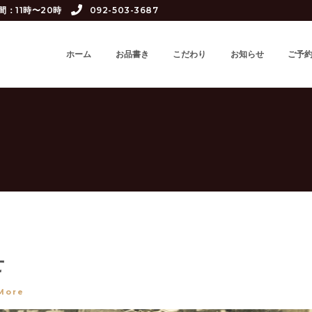
間：11時〜20時
092-503-3687
ホーム
お品書き
こだわり
お知らせ
ご予
せ
More