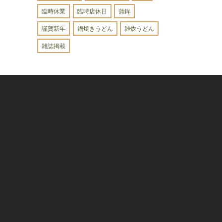
臨時休業
臨時店休日
蒲鉾
謹賀新年
鍋焼きうどん
雑炊うどん
雑誌掲載