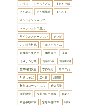
ご挨拶
すだちうどん
すだちそば
どんめん
まん延防止
イベント
オンラインショップ
キャッシュレス還元
サイクルステーション
テレビ
レジ袋有料化
九条ネギうどん
京都産九条ネギ
価格改定
催事
冷やしつけ麺
創業110年
営業時間
営業時間変更
季節限定
年末年始
年越しそば
店休日
感謝祭
新型コロナウイルス
時短営業
期間限定
福岡コロナ警報
細めん
緊急事態宣言
緊急事態措置
臨時