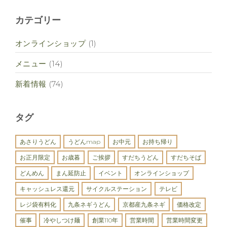
カテゴリー
オンラインショップ
(1)
メニュー
(14)
新着情報
(74)
タグ
あさりうどん
うどんmap
お中元
お持ち帰り
お正月限定
お歳暮
ご挨拶
すだちうどん
すだちそば
どんめん
まん延防止
イベント
オンラインショップ
キャッシュレス還元
サイクルステーション
テレビ
レジ袋有料化
九条ネギうどん
京都産九条ネギ
価格改定
催事
冷やしつけ麺
創業110年
営業時間
営業時間変更