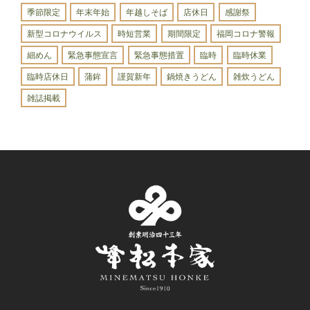
季節限定
年末年始
年越しそば
店休日
感謝祭
新型コロナウイルス
時短営業
期間限定
福岡コロナ警報
細めん
緊急事態宣言
緊急事態措置
臨時
臨時休業
臨時店休日
蒲鉾
謹賀新年
鍋焼きうどん
雑炊うどん
雑誌掲載