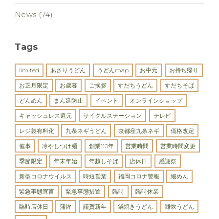
News
(74)
Tags
limited
あさりうどん
うどんmap
お中元
お持ち帰り
お正月限定
お歳暮
ご挨拶
すだちうどん
すだちそば
どんめん
まん延防止
イベント
オンラインショップ
キャッシュレス還元
サイクルステーション
テレビ
レジ袋有料化
九条ネギうどん
京都産九条ネギ
価格改定
催事
冷やしつけ麺
創業110年
営業時間
営業時間変更
季節限定
年末年始
年越しそば
店休日
感謝祭
新型コロナウイルス
時短営業
福岡コロナ警報
細めん
緊急事態宣言
緊急事態措置
臨時
臨時休業
臨時店休日
蒲鉾
謹賀新年
鍋焼きうどん
雑炊うどん