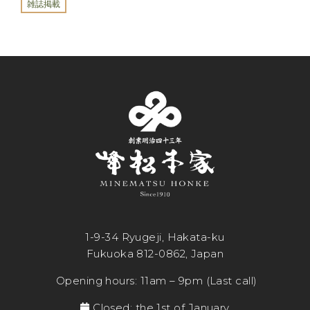
雑誌掲載
1-9-34 Ryugeji, Hakata-ku
Fukuoka 812-0862, Japan
Opening hours: 11am – 9pm (Last call)
Closed: the 1st of January