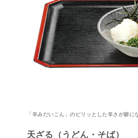
「辛みだいこん」のピリッとした辛さが癖に
天ざる（うどん・そば）